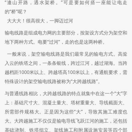
“逢山开路，遇水架桥。”可是要如何搭一座能让电走
的“桥”呢？
大大大！很高很大，一脚迈过河
输电线路是组成电力网的主要部分，按架设方式分为架空和
地下两种方式。电要“过河”，走的也是这两种桥。
一般来说，架空输电线路是我们最常见的输电方式。高耸
入云的铁塔之间，一条条银线，跨过江河，越过湖海。当跨
越档距1000米以上、跨越塔高100米以上，有通航要求，需
特殊设计的架空输电线路被称为“大跨越线路”。
与普通线路相比，大跨越线路的特点就集中在这一个“大”字
上：基础尺寸大、混凝土量大、塔材重量大、导线截面大、
所需部件规格大。正是因为这些“大”，导致其施工难度也
大。大跨越施工不仅仅是输电导线飞跃江河的施工，还包括
基础浇制、铁塔组立、架线施工和附属设施安装等四个部