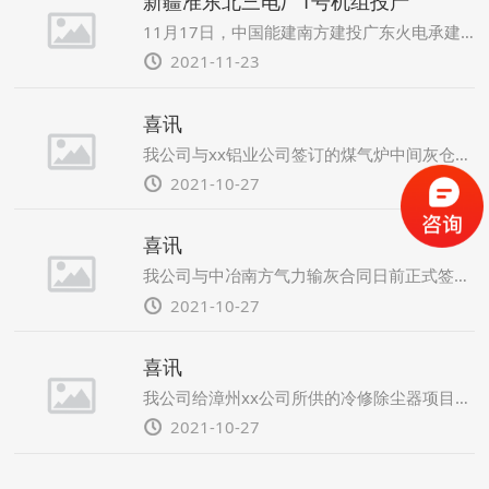
新疆准东北三电厂1号机组投产
11月17日，中国能建南方建投广东火电承建的新疆准东北三电厂工程项目1号机组168小时满负荷试运一次成功，机组试运行期间各项参数符合指标要求，正式投入商业运行。
2021-11-23
喜讯
我公司与xx铝业公司签订的煤气炉中间灰仓煤灰复燃输送系统改造项目顺利完工，完美解决了原输送系统采用仓泵输送时所存在的来粉不均匀、不连续；输送过程中压缩风反窜至灰仓的问题，业主方对于输灰系统改造后的效果非常满意。随后又签订了第二套输送系统改造合同。
2021-10-27
喜讯
我公司与中冶南方气力输灰合同日前正式签署，这已是近两年我公司与中冶南方签订的第六个供货合同，标志着我公司已成为中冶南方稳定的合作供应商。
2021-10-27
喜讯
我公司给漳州xx公司所供的冷修除尘器项目共计32台除尘器已于日前交货完毕，这已是我公司为漳州xx公司所供的第三批除尘器，三批除尘器共计101台，这表明该公司对于我公司所生产的设备相当满意。
2021-10-27