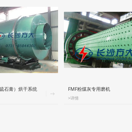
硫石膏）烘干系统
FMF粉煤灰专用磨机
>详情