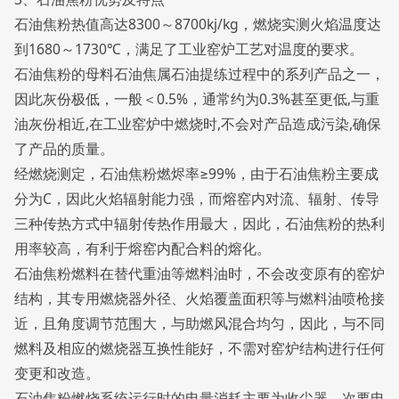
石油焦粉热值高达8300～8700kj/kg，燃烧实测火焰温度达
到1680～1730℃，满足了工业窑炉工艺对温度的要求。
石油焦粉的母料石油焦属石油提练过程中的系列产品之一，
因此灰份极低，一般＜0.5%，通常约为0.3%甚至更低,与重
油灰份相近,在工业窑炉中燃烧时,不会对产品造成污染,确保
了产品的质量。
经燃烧测定，石油焦粉燃烬率≥99%，由于石油焦粉主要成
分为C，因此火焰辐射能力强，而熔窑内对流、辐射、传导
三种传热方式中辐射传热作用最大，因此，石油焦粉的热利
用率较高，有利于熔窑内配合料的熔化。
石油焦粉燃料在替代重油等燃料油时，不会改变原有的窑炉
结构，其专用燃烧器外径、火焰覆盖面积等与燃料油喷枪接
近，且角度调节范围大，与助燃风混合均匀，因此，与不同
燃料及相应的燃烧器互换性能好，不需对窑炉结构进行任何
变更和改造。
石油焦粉燃烧系统运行时的电量消耗主要为收尘器，次要电