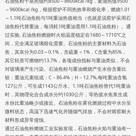
石油焦粉干基热值约8500～8600kcal /kg，重油热值9500
～9600kcal /kg，根据窑炉不同热效率和熔化率，燃烧1.01
～1.1吨石油焦粉与1吨重油热值相当（也就是说窑炉采用石
油焦粉代替重油，每消耗1吨重油需用1.1吨石油焦粉）。通
过实验, 石油焦粉燃烧时火焰温度稳定在1680～1710℃之
间，完全满足玻璃熔化需要。石油焦粉的主要材料为石油
焦，其灰分为0.03～0.1%，含硫量＜1%，C含量为85%，
其它轻质可燃物约13.7%，各项成份指标与重油类似，不会
对玻璃液产生污染。石油焦粉与重油燃烧产生水份含量比
较：重油元素组成：C－86.4%；H－12.7%,每吨重油含氢
127公斤，可生成1143公斤水。1.1吨石油焦粉替代1吨重油
时，其物理化合合成水分约1030公斤，等热值水焦浆生成
水份比重油略少或接近。石油焦粉在雾化燃烧过程中水分呈
微料状态，高温下迅速气化并随烟气排放，不会对熔窑耐火
材料形成异常侵蚀。
通过石油焦粉燃烧工业实验发现，石油焦粉火焰与重油有一