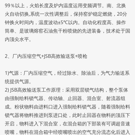
99％以上，火焰长度及炉内温度运用变频调节。南、北换
火自动切换,系统一次性调整后，保持窑炉稳定燃烧，20分
钟换火时间内，温度波动±5℃以内。自动化程度高、操作
筒单、是玻璃熔窑石油焦干粉喷烧的先进装备，技术处于国
内顶尖水平。
2、厂内压缩空气+JSB高效输送泵+喷枪
1)气源：厂内压缩空气，经过除水、除油后，为气力输送系
统提供气源。
2) JSB高效输送泵工作原理：采用双层锁气结构，整个泵体
由强制给料锁气器、传动轴、止回器、混合室、射流器组
成。粉状物料由进料口进入强制给料锁气器，随着强制给料
锁气器将物料推进到泵进口处，此时止回器在物料的顶压下
开启，物料进入下混合室，在混合箱的下部装有可调超音速
喷嘴，物料在混合箱中经喷嘴喷出的空气充分流态化后进入