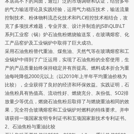
本居高不下的局面，通过广泛的市场调研和认证，结合多年
的气力输送理论及实践经验，运用气力稳压技术，输送流量
控制技术、粉体物料流态化技术和PLC程控技术相结合，攻
克了多项技术难题，专业开发、设计并制造的JSB\QLB\LT
系列工业窑（锅）炉石油焦粉燃烧输送泵，在玻璃熔窑、化
工产品窑炉及工业锅炉中取得了巨大成功。
采用石油焦粉替代重油、煤焦油、天然气等在玻璃熔窑和工
业锅炉中得到了广泛运用，实现了石油焦粉的全窑使用，生
产的产品质量始终保持稳定并有所提高。燃料成本折合为重
油每吨降低2000元以上（以2010年上半年平均重油价格为
比较），企业获得了良好的经济和环保效益。实践证明，石
油焦粉具有热值高、流动性好、燃烧充分、灰份低、SO2排
放量少等优点，燃烧石油焦粉后取得了与燃烧重油相同的效
果，完全符合玻璃熔窑和工业锅炉对燃料的特殊要求。并申
请获得一项国家发明专利证书和五项国家新技术专利证书。
2、石油焦粉与重油比较