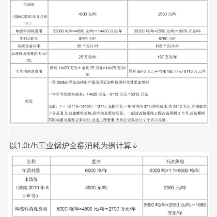
以1.0t/h工业锅炉全窑消耗为例计算↓