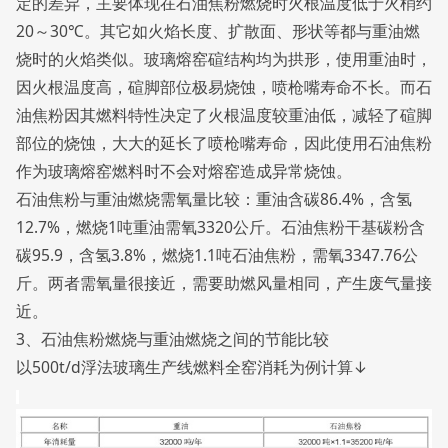
定的差异，主要体现在石油焦粉燃烧时火根温度低于火梢约
20～30℃。其它如火焰长度、扩散面、形状等都与重油燃
烧时的火焰类似。玻璃熔窑碹结构均为拱形，使用重油时，
因火根温度高，碹脚部位极易烧蚀，喷枪嘴寿命不长。而石
油焦粉因其燃料特性决定了火根温度较重油低，减轻了碹脚
部位的烧蚀，大大的延长了喷枪嘴寿命，因此使用石油焦粉
作为玻璃熔窑燃料时不会对熔窑造成异常烧蚀。
石油焦粉与重油燃烧需氧量比较：重油含碳86.4%，含氢
12.7%，燃烧1吨重油需氧3320公斤。石油焦粉干基碳粉含
碳95.9，含氢3.8%，燃烧1.1吨石油焦粉，需氧3347.76公
斤。两者需氧量很接近，需要助燃风量相同，产生废气量接
近。
3、石油焦粉燃烧与重油燃烧之间的节能比较
以500t/d浮法玻璃生产线燃料全窑消耗为例计算↓