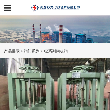
XZ系列闸板阀
产品展示
>
阀门系列
>
XZ系列闸板阀